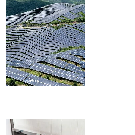
Energi
e