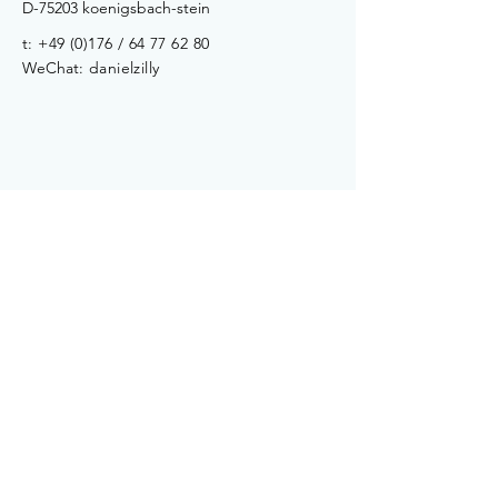
D-75203 koenigsbach-stein
t: +49 (0)176 /
64 77 62 80
WeChat
: danielzilly
#gernperdu
#andersberaten
Imprint Legal Notice Terms